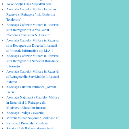
14 Asociaţia Casa Majestăţii Sale
Asociatia Cadrelor Militare Femei in
Rezerva si Retragere " slt. Ecaterina
Teodoroiu"
Asociația Cadrelor Militare în Rezervă
și în Retragere din Arma Geniu
”General Constantin N. Hârjeu”
Asociatia Cadrelor Militare in Rezerva
si in Retragere din Directia Informatii
si Protectie Informativa din M.A.I.
Asociația Cadrelor Militare în Rezervă
și în Retragere din Serviciul Român de
Informații
Asociaţia Cadrelor Militare în Rezervă
şi Retragere din Serviciul de Informaţii
Externe
Asociaţia Cultural Patriotică „Avram
Iancu”
Asociația Națională a Cadrelor Militare
în Rezervă și în Retragere din
Ministerul Afacerilor Interne
Asociaţia Tradiţia Cavaleriei
Muzeul Militar Naţional "Ferdinand I"
Patronatul Presei din România
Sanatoriul de Balneofizioterapie şi