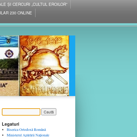
IALE ȘI CERCURI „CULTUL EROILOR”
LAR 230 ONLINE
Legaturi
Biserica Ortodoxă Română
Ministerul Apărării Naţionale