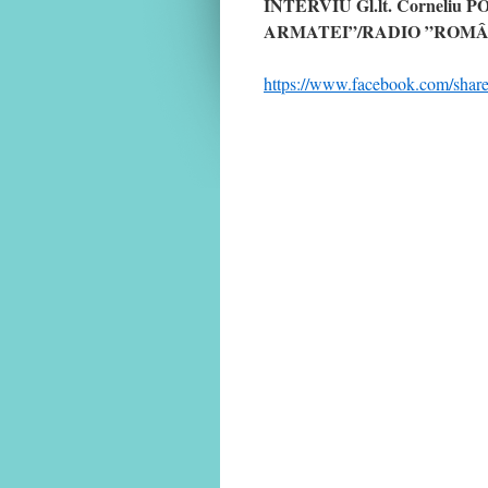
INTERVIU Gl.lt. Corneliu
ARMATEI”/RADIO ”ROMÂ
https://www.facebook.com/shar