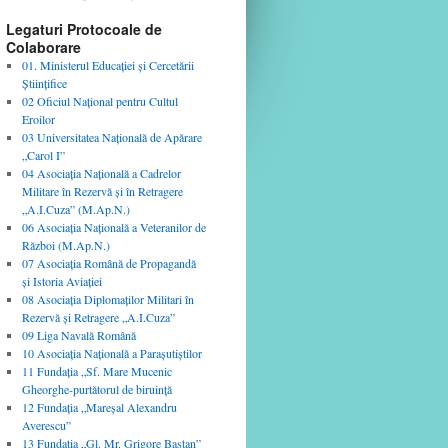
Legaturi Protocoale de
Colaborare
01. Ministerul Educaţiei şi Cercetării
Ştiinţifice
02 Oficiul Naţional pentru Cultul
Eroilor
03 Universitatea Naţională de Apărare
„Carol I”
04 Asociaţia Naţională a Cadrelor
Militare în Rezervă şi în Retragere
„A.I.Cuza” (M.Ap.N.)
06 Asociaţia Naţională a Veteranilor de
Război (M.Ap.N.)
07 Asociaţia Română de Propagandă
şi Istoria Aviaţiei
08 Asociaţia Diplomaţilor Militari în
Rezervă şi Retragere „A.I.Cuza”
09 Liga Navală Română
10 Asociaţia Naţională a Paraşutiştilor
11 Fundaţia „Sf. Mare Mucenic
Gheorghe-purtătorul de biruinţă
12 Fundaţia „Mareşal Alexandru
Averescu”
13 Fundaţia „Gl. Mr. Grigore Baştan”