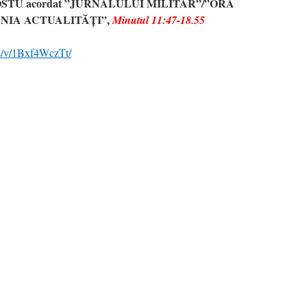
 POSTU acordat ”JURNALULUI MILITAR”/”ORA
NIA ACTUALITĂȚI”,
Minutul 11:47-18.55
e/v/1Bxf4WczTt/