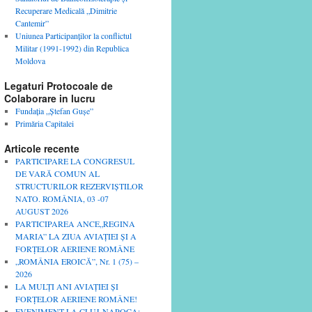
Recuperare Medicală „Dimitrie
Cantemir”
Uniunea Participanţilor la conflictul
Militar (1991-1992) din Republica
Moldova
Legaturi Protocoale de
Colaborare in lucru
Fundaţia „Ştefan Guşe”
Primăria Capitalei
Articole recente
PARTICIPARE LA CONGRESUL
DE VARĂ COMUN AL
STRUCTURILOR REZERVIȘTILOR
NATO. ROMÂNIA, 03 -07
AUGUST 2026
PARTICIPAREA ANCE„REGINA
MARIA” LA ZIUA AVIAȚIEI ȘI A
FORȚELOR AERIENE ROMÂNE
„ROMÂNIA EROICĂ”, Nr. 1 (75) –
2026
LA MULȚI ANI AVIAȚIEI ȘI
FORȚELOR AERIENE ROMÂNE!
EVENIMENT LA CLUJ-NAPOCA: