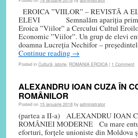
EROICA ”VIILOR” – REVISTĂ A E
ELEVI Semnalăm apariția primului
Eroica ”Viilor” a Cercului Cultul Eroilo
Economic ”Viilor”. Un grup de elevi ent
doamna Lucreția Nechifor – președinte
Continue reading
→
Posted in
Cultură, istorie
,
ROMANIA EROICA
|
1 Comment
ALEXANDRU IOAN CUZA ÎN C
ROMÂNILOR
Posted on
15 ianuarie 2018
by
administrator
(partea a II-a) ALEXANDRU IOAN
ROMÂNIEI MODERNE Cu mare entuzi
eforturi, forţele unioniste din Moldova 