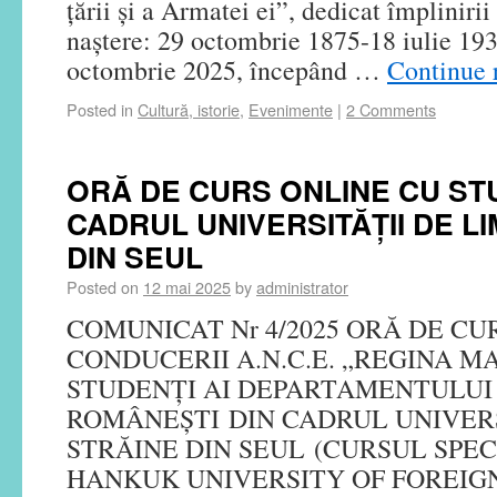
țării și a Armatei ei”, dedicat împlinirii
naștere: 29 octombrie 1875-18 iulie 193
octombrie 2025, începând …
Continue 
Posted in
Cultură, istorie
,
Evenimente
|
2 Comments
ORĂ DE CURS ONLINE CU ST
CADRUL UNIVERSITĂȚII DE LI
DIN SEUL
Posted on
12 mai 2025
by
administrator
COMUNICAT Nr 4/2025 ORĂ DE CU
CONDUCERII A.N.C.E. „REGINA M
STUDENȚI AI DEPARTAMENTULUI 
ROMÂNEȘTI DIN CADRUL UNIVERS
STRĂINE DIN SEUL (CURSUL SPEC
HANKUK UNIVERSITY OF FOREIGN S