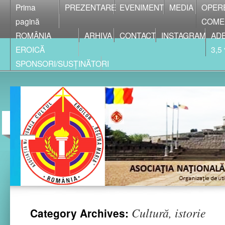
Prima
PREZENTARE
EVENIMENT
MEDIA
OPER
pagină
COME
ROMÂNIA
ARHIVA
CONTACT
INSTAGRAM
ADE
EROICĂ
3,5
SPONSORI/SUSȚINĂTORI
Cultură, istorie
Category Archives: