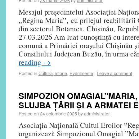
Posted on
28 martie 2026
by
administrator
Mesajul președintelui Asociației Națion
„Regina Maria”, cu prilejul reabilitării
din sectorul Botanica, Chișinău, Repub
27.03.2026 Am luat cunoștință cu interes
comună a Primăriei orașului Chișinău și,
Consiliului Județean Buzău, în urma c
reading
→
Posted in
Cultură, istorie
,
Evenimente
|
Leave a comment
SIMPOZION OMAGIAL”MARIA, 
SLUJBA ȚĂRII ȘI A ARMATEI E
Posted on
24 octombrie 2025
by
administrator
Asociația Națională Cultul Eroilor ”Re
organizează Simpozionul Omagial ”Maria