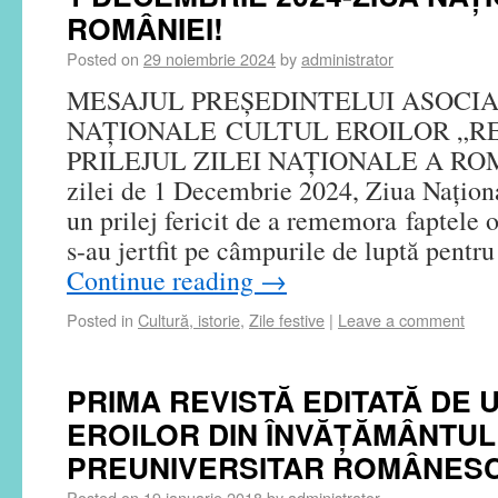
ROMÂNIEI!
Posted on
29 noiembrie 2024
by
administrator
MESAJUL PREȘEDINTELUI ASOCIA
NAȚIONALE CULTUL EROILOR „R
PRILEJUL ZILEI NAȚIONALE A ROMÂN
zilei de 1 Decembrie 2024, Ziua Națion
un prilej fericit de a rememora faptele 
s-au jertfit pe câmpurile de luptă pentr
Continue reading
→
Posted in
Cultură, istorie
,
Zile festive
|
Leave a comment
PRIMA REVISTĂ EDITATĂ DE 
EROILOR DIN ÎNVĂȚĂMÂNTUL
PREUNIVERSITAR ROMÂNES
Posted on
19 ianuarie 2018
by
administrator