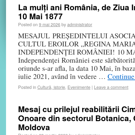
La mulți ani România, de Ziua 
10 Mai 1877
Posted on
9 mai 2026
by
administrator
MESAJUL PREȘEDINTELUI ASOCIA
CULTUL EROILOR „REGINA MARIA” c
INDEPENDENȚEI ROMÂNIEI! 10 MAI
Independenței României este sărbătorită
oriunde s-ar afla, la data 10 Mai, în baz
iulie 2021, având în vedere …
Continue
Posted in
Cultură, istorie
,
Evenimente
|
Leave a comment
Mesaj cu prilejul reabilitării Cim
Onoare din sectorul Botanica, 
Moldova