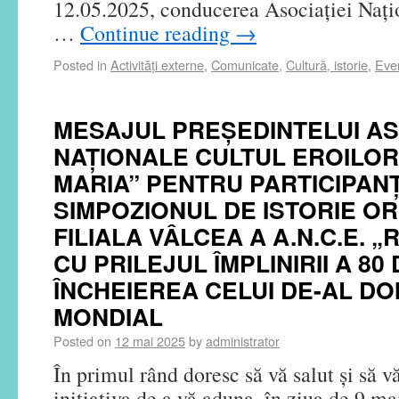
12.05.2025, conducerea Asociației Nați
…
Continue reading
→
Posted in
Activităţi externe
,
Comunicate
,
Cultură, istorie
,
Eve
MESAJUL PREȘEDINTELUI AS
NAȚIONALE CULTUL EROILOR
MARIA” PENTRU PARTICIPANȚ
SIMPOZIONUL DE ISTORIE O
FILIALA VÂLCEA A A.N.C.E. 
CU PRILEJUL ÎMPLINIRII A 80 
ÎNCHEIEREA CELUI DE-AL DO
MONDIAL
Posted on
12 mai 2025
by
administrator
În primul rând doresc să vă salut și să vă
inițiativa de a vă aduna, în ziua de 9 ma