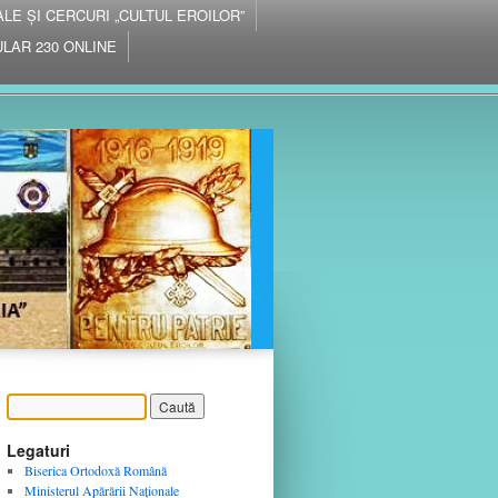
IALE ȘI CERCURI „CULTUL EROILOR”
LAR 230 ONLINE
Legaturi
Biserica Ortodoxă Română
Ministerul Apărării Naţionale