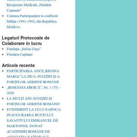
Recuperare Medicală „Dimitrie
Cantemir”
Uniunea Participanţilor la conflictul
Militar (1991-1992) din Republica
Moldova
Legaturi Protocoale de
Colaborare in lucru
Fundaţia „Ştefan Guşe”
Primăria Capitalei
Articole recente
PARTICIPAREA ANCE„REGINA
MARIA” LA ZIUA AVIAȚIEI ȘI A
FORȚELOR AERIENE ROMÂNE
„ROMÂNIA EROICĂ”, Nr. 1 (75) –
2026
LA MULȚI ANI AVIAȚIEI ȘI
FORȚELOR AERIENE ROMÂNE!
EVENIMENT LA CLUJ-NAPOCA:
INAUGURAREA BUSTULUI
SAVANTULUI EMMANUEL DE
MARTONNE, DONAT
ACADEMIEI ROMÂNE DE
ASOCIAȚIA NAȚIONALĂ