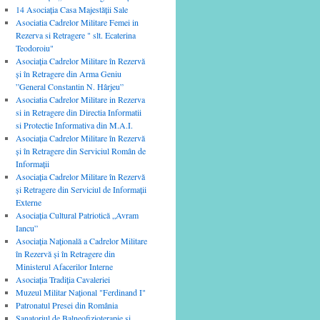
14 Asociaţia Casa Majestăţii Sale
Asociatia Cadrelor Militare Femei in
Rezerva si Retragere " slt. Ecaterina
Teodoroiu"
Asociația Cadrelor Militare în Rezervă
și în Retragere din Arma Geniu
”General Constantin N. Hârjeu”
Asociatia Cadrelor Militare in Rezerva
si in Retragere din Directia Informatii
si Protectie Informativa din M.A.I.
Asociația Cadrelor Militare în Rezervă
și în Retragere din Serviciul Român de
Informații
Asociaţia Cadrelor Militare în Rezervă
şi Retragere din Serviciul de Informaţii
Externe
Asociaţia Cultural Patriotică „Avram
Iancu”
Asociația Națională a Cadrelor Militare
în Rezervă și în Retragere din
Ministerul Afacerilor Interne
Asociaţia Tradiţia Cavaleriei
Muzeul Militar Naţional "Ferdinand I"
Patronatul Presei din România
Sanatoriul de Balneofizioterapie şi