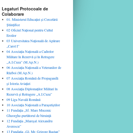
Legaturi Protocoale de
Colaborare
01. Ministerul Educaţiei şi Cercetării
Ştiinţifice
02 Oficiul Naţional pentru Cultul
Eroilor
03 Universitatea Naţională de Apărare
„Carol I”
04 Asociaţia Naţională a Cadrelor
Militare în Rezervă şi în Retragere
„A.I.Cuza” (M.Ap.N.)
06 Asociaţia Naţională a Veteranilor de
Război (M.Ap.N.)
07 Asociaţia Română de Propagandă
şi Istoria Aviaţiei
08 Asociaţia Diplomaţilor Militari în
Rezervă şi Retragere „A.I.Cuza”
09 Liga Navală Română
10 Asociaţia Naţională a Paraşutiştilor
11 Fundaţia „Sf. Mare Mucenic
Gheorghe-purtătorul de biruinţă
12 Fundaţia „Mareşal Alexandru
Averescu”
13 Fundaţia „Gl. Mr. Grigore Baştan”