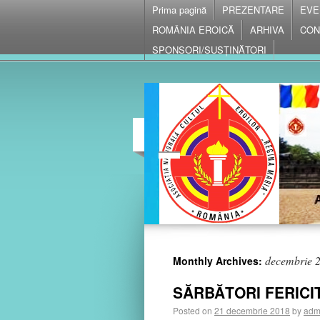
Prima pagină
PREZENTARE
EVE
ROMÂNIA EROICĂ
ARHIVA
CON
SPONSORI/SUSȚINĂTORI
decembrie 
Monthly Archives:
SĂRBĂTORI FERICIT
Posted on
21 decembrie 2018
by
admi