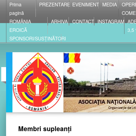
Prima
PREZENTARE
EVENIMENT
MEDIA
OPER
pagină
COME
ROMÂNIA
ARHIVA
CONTACT
INSTAGRAM
ADE
EROICĂ
3,5
SPONSORI/SUSȚINĂTORI
Membri supleanţi