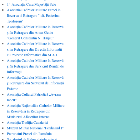
14 Asociaţia Casa Majestăţii Sale
Asociatia Cadrelor Militare Femei in
Rezerva si Retragere " slt. Ecaterina
Teodoroiu"
Asociația Cadrelor Militare în Rezervă
și în Retragere din Arma Geniu
”General Constantin N. Hârjeu”
Asociatia Cadrelor Militare in Rezerva
si in Retragere din Directia Informatii
si Protectie Informativa din M.A.I.
Asociația Cadrelor Militare în Rezervă
și în Retragere din Serviciul Român de
Informații
Asociaţia Cadrelor Militare în Rezervă
şi Retragere din Serviciul de Informaţii
Externe
Asociaţia Cultural Patriotică „Avram
Iancu”
Asociația Națională a Cadrelor Militare
în Rezervă și în Retragere din
Ministerul Afacerilor Interne
Asociaţia Tradiţia Cavaleriei
Muzeul Militar Naţional "Ferdinand I"
Patronatul Presei din România
Sanatoriul de Balneofizioterapie şi