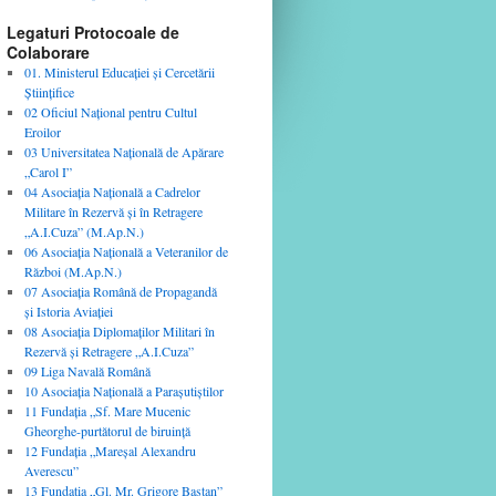
Legaturi Protocoale de
Colaborare
01. Ministerul Educaţiei şi Cercetării
Ştiinţifice
02 Oficiul Naţional pentru Cultul
Eroilor
03 Universitatea Naţională de Apărare
„Carol I”
04 Asociaţia Naţională a Cadrelor
Militare în Rezervă şi în Retragere
„A.I.Cuza” (M.Ap.N.)
06 Asociaţia Naţională a Veteranilor de
Război (M.Ap.N.)
07 Asociaţia Română de Propagandă
şi Istoria Aviaţiei
08 Asociaţia Diplomaţilor Militari în
Rezervă şi Retragere „A.I.Cuza”
09 Liga Navală Română
10 Asociaţia Naţională a Paraşutiştilor
11 Fundaţia „Sf. Mare Mucenic
Gheorghe-purtătorul de biruinţă
12 Fundaţia „Mareşal Alexandru
Averescu”
13 Fundaţia „Gl. Mr. Grigore Baştan”