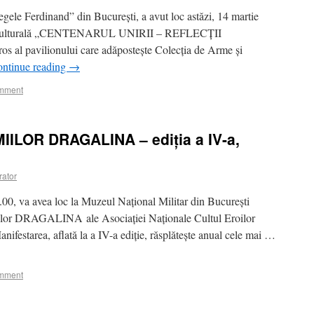
ele Ferdinand” din București, a avut loc astăzi, 14 martie
ă și culturală „CENTENARUL UNIRII – REFLECȚII
 al pavilionului care adăpostește Colecția de Arme și
ntinue reading
→
omment
LOR DRAGALINA – ediția a IV-a,
rator
.00, va avea loc la Muzeul Național Militar din București
miilor DRAGALINA ale Asociației Naționale Cultul Eroilor
festarea, aflată la a IV-a ediție, răsplătește anual cele mai …
omment