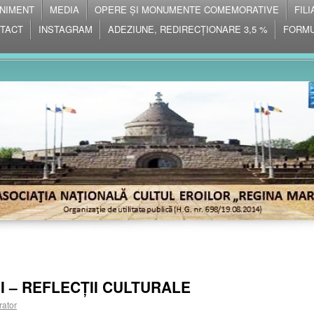
NIMENT
MEDIA
OPERE ȘI MONUMENTE COMEMORATIVE
FIL
TACT
INSTAGRAM
ADEZIUNE, REDIRECȚIONARE 3,5 %
FORMU
I – REFLECȚII CULTURALE
rator