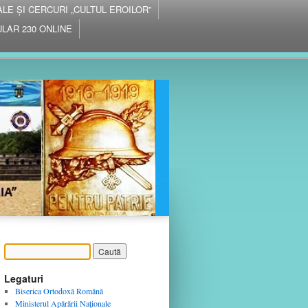
IALE ȘI CERCURI „CULTUL EROILOR”
LAR 230 ONLINE
Legaturi
Biserica Ortodoxă Română
Ministerul Apărării Naţionale