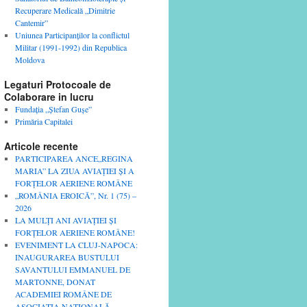
Recuperare Medicală „Dimitrie
Cantemir”
Uniunea Participanţilor la conflictul
Militar (1991-1992) din Republica
Moldova
Legaturi Protocoale de
Colaborare in lucru
Fundaţia „Ştefan Guşe”
Primăria Capitalei
Articole recente
PARTICIPAREA ANCE„REGINA
MARIA” LA ZIUA AVIAȚIEI ȘI A
FORȚELOR AERIENE ROMÂNE
„ROMÂNIA EROICĂ”, Nr. 1 (75) –
2026
LA MULȚI ANI AVIAȚIEI ȘI
FORȚELOR AERIENE ROMÂNE!
EVENIMENT LA CLUJ-NAPOCA:
INAUGURAREA BUSTULUI
SAVANTULUI EMMANUEL DE
MARTONNE, DONAT
ACADEMIEI ROMÂNE DE
ASOCIAȚIA NAȚIONALĂ