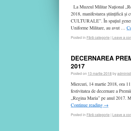
La Muzeul Militar Național „Reg
2018, manifestarea științific
CULTURALE”. În spațiul generos
Uniforme Militare, au avut …
Co
Posted in
Fără categorie
|
Leave a c
DECERNAREA PREMII
2017
Posted on
13 martie 2018
by
administ
Miercuri, 14 martie 2018, ora 11
festivitatea de decernare a Pre
„Regina Maria” pe anul 2017. Mani
Continue reading
→
Posted in
Fără categorie
|
Leave a c