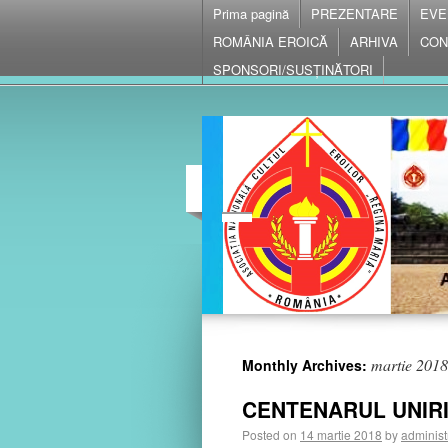
Prima pagină
PREZENTARE
EVE
ROMÂNIA EROICĂ
ARHIVA
CON
SPONSORI/SUSȚINĂTORI
martie 2018
Monthly Archives:
CENTENARUL UNIRI
Posted on
14 martie 2018
by
administ