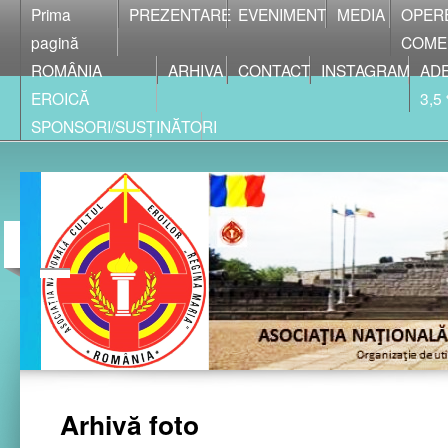
Prima
PREZENTARE
EVENIMENT
MEDIA
OPER
pagină
COME
ROMÂNIA
ARHIVA
CONTACT
INSTAGRAM
ADE
EROICĂ
3,5
SPONSORI/SUSȚINĂTORI
Arhivă foto