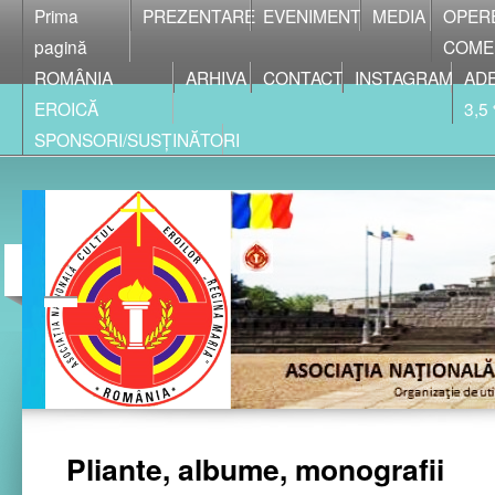
Prima
PREZENTARE
EVENIMENT
MEDIA
OPER
pagină
COME
ROMÂNIA
ARHIVA
CONTACT
INSTAGRAM
ADE
EROICĂ
3,5
SPONSORI/SUSȚINĂTORI
Pliante, albume, monografii