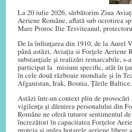
La 20 iulie 2026, sărbătorim Ziua Aviaţi
Aeriene Române, aflată sub ocrotirea spi
Mare Proroc Ilie Tesviteanul, protectorul
De la înființarea din 1910, de la Aurel 
până astăzi, Aviația si Forțele Aeriene 
substanțiale și realizări remarcabile, s-a
participat la misiuni specific, atât în țar
în cele două războaie mondiale și în Tea
Afganistan, Irak, Bosnia, Țările Baltice.
Astăzi într-un context plin de provocări l
vigilența și dăruirea personalului din F
Române ne oferă tuturor sentimentul de
încrezători în capacitatea Forțelor Aer
proteja și apăra hotarele aeriene libere ș