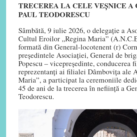
TRECEREA LA CELE VEȘNICE A
PAUL TEODORESCU
Sâmbătă, 9 iulie 2026, o delegație a As
Cultul Eroilor „Regina Maria” (A.N.C.
formată din General-locotenent (r) Corn
președintele Asociației, General de bri
Popescu – vicepreședinte, conducerea fil
reprezentanți ai filialei Dâmbovița ale
Maria”, a participat la ceremoniile ded
45 de ani de la trecerea în neființă a Ge
Teodorescu.