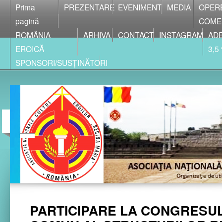
Prima
PREZENTARE
EVENIMENT
MEDIA
OPER
pagină
COME
ROMÂNIA
ARHIVA
CONTACT
INSTAGRAM
ADE
EROICĂ
3,5
SPONSORI/SUSȚINĂTORI
PARTICIPARE LA CONGRESU