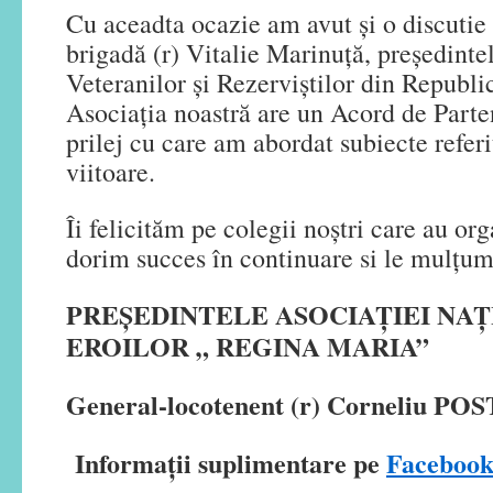
Cu aceadta ocazie am avut și o discutie
brigadă (r) Vitalie Marinuță, președinte
Veteranilor și Rezerviștilor din Republ
Asociația noastră are un Acord de Parte
prilej cu care am abordat subiecte referi
viitoare.
Îi felicităm pe colegii noștri care au or
dorim succes în continuare si le mulțum
PREȘEDINTELE ASOCIAȚIEI NA
EROILOR „ REGINA MARIA”
General-locotenent (r) Corneliu PO
Informații suplimentare pe
Faceboo