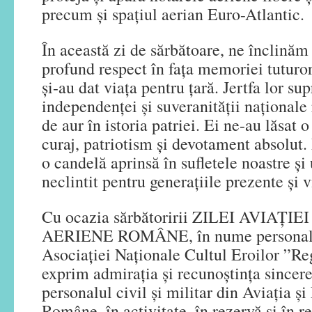
precum și spațiul aerian Euro-Atlantic.
În această zi de sărbătoare, ne înclinăm
profund respect în fața memoriei tuturor
și-au dat viața pentru țară. Jertfa lor su
independenței și suveranității naționale
de aur în istoria patriei. Ei ne-au lăsat
curaj, patriotism și devotament absolu
o candelă aprinsă în sufletele noastre și
neclintit pentru generațiile prezente și v
Cu ocazia sărbătoririi ZILEI AVIAȚI
AERIENE ROMÂNE, în nume personal, 
Asociației Naționale Cultul Eroilor ”Re
exprim admiraţia și recunoștința sincere 
personalul civil și militar din Aviația ș
Române, în activitate, în rezervă și în re