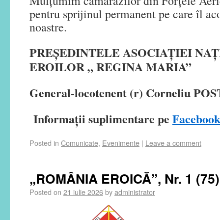
Mulțumim camarazilor din Forțele Aerie
pentru sprijinul permanent pe care îl ac
noastre.
PREȘEDINTELE ASOCIAȚIEI NA
EROILOR „ REGINA MARIA”
General-locotenent (r) Corneliu PO
Informații suplimentare pe
Faceboo
Posted in
Comunicate
,
Evenimente
|
Leave a comment
„ROMÂNIA EROICĂ”, Nr. 1 (75)
Posted on
21 iulie 2026
by
administrator