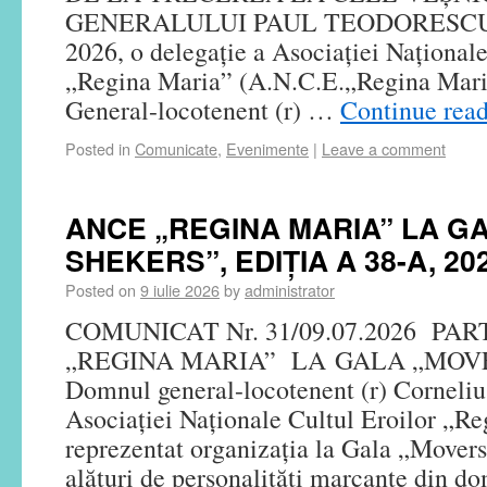
GENERALULUI PAUL TEODORESCU Sâ
2026, o delegație a Asociației Naționale
„Regina Maria” (A.N.C.E.„Regina Maria
General-locotenent (r) …
Continue rea
Posted in
Comunicate
,
Evenimente
|
Leave a comment
ANCE „REGINA MARIA” LA G
SHEKERS”, EDIȚIA A 38-A, 20
Posted on
9 iulie 2026
by
administrator
COMUNICAT Nr. 31/09.07.2026 PAR
„REGINA MARIA” LA GALA „MOV
Domnul general-locotenent (r) Corneliu 
Asociației Naționale Cultul Eroilor „R
reprezentat organizația la Gala „Mover
alături de personalități marcante din do