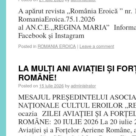
A apărut revista „România Eroică ” nr. 
RomaniaEroica.75.1.2
al AN.C.E.„REGINA MARIA” Informați
Facebook și Instagram
Posted in
ROMANIA EROICA
|
Leave a comment
LA MULȚI ANI AVIAȚIEI ȘI F
ROMÂNE!
Posted on
15 iulie 2026
by
administrator
MESAJUL PREȘEDINTELUI ASOCIA
NAȚIONALE CULTUL EROILOR „RE
ocazia ZILEI AVIAŢIEI ŞI A FORŢ
ROMÂNE: 20 IULIE 2026 La 20 iulie 2
Aviaţiei şi a Forţelor Aeriene Române, a