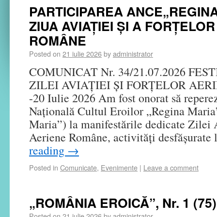
PARTICIPAREA ANCE„REGINA
ZIUA AVIAȚIEI ȘI A FORȚELO
ROMÂNE
Posted on
21 iulie 2026
by
administrator
COMUNICAT Nr. 34/21.07.2026 FES
ZILEI AVIAȚIEI ȘI FORȚELOR AER
-20 Iulie 2026 Am fost onorat să repere
Națională Cultul Eroilor „Regina Mari
Maria”) la manifestările dedicate Zilei A
Aeriene Române, activități desfășurate
reading
→
Posted in
Comunicate
,
Evenimente
|
Leave a comment
„ROMÂNIA EROICĂ”, Nr. 1 (75)
Posted on
21 iulie 2026
by
administrator