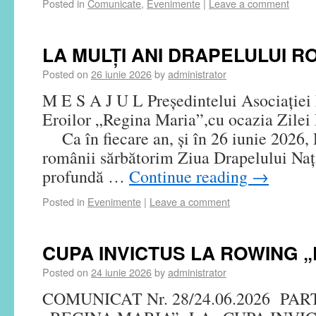
Posted in
Comunicate
,
Evenimente
|
Leave a comment
LA MULȚI ANI DRAPELULUI R
Posted on
26 iunie 2026
by
administrator
M E S A J U L Președintelui Asociației
Eroilor „Regina Maria”,cu ocazia Zilei
Ca în fiecare an, și în 26 iunie 2026, 
românii sărbătorim Ziua Drapelului Na
profundă …
Continue reading
→
Posted in
Evenimente
|
Leave a comment
CUPA INVICTUS LA ROWING „
Posted on
24 iunie 2026
by
administrator
COMUNICAT Nr. 28/24.06.2026 PAR