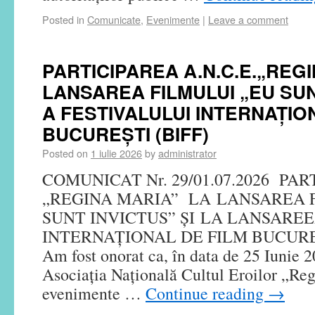
Posted in
Comunicate
,
Evenimente
|
Leave a comment
PARTICIPAREA A.N.C.E.„REGI
LANSAREA FILMULUI „EU SUN
A FESTIVALULUI INTERNAȚIO
BUCUREȘTI (BIFF)
Posted on
1 iulie 2026
by
administrator
COMUNICAT Nr. 29/01.07.2026 PAR
„REGINA MARIA” LA LANSAREA 
SUNT INVICTUS” ȘI LA LANSAREE
INTERNAȚIONAL DE FILM BU
Am fost onorat ca, în data de 25 Iunie 2
Asociația Națională Cultul Eroilor „Reg
evenimente …
Continue reading
→