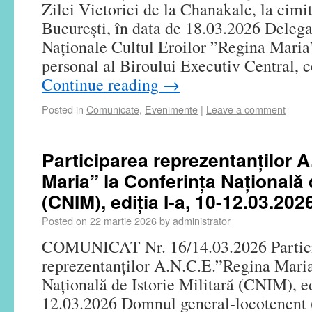
Zilei Victoriei de la Chanakale, la cimiti
București, în data de 18.03.2026 Delega
Naționale Cultul Eroilor ”Regina Maria”
personal al Biroului Executiv Central, 
Continue reading
→
Posted in
Comunicate
,
Evenimente
|
Leave a comment
Participarea reprezentanților 
Maria” la Conferința Națională d
(CNIM), ediția I-a, 10-12.03.202
Posted on
22 martie 2026
by
administrator
COMUNICAT Nr. 16/14.03.2026 Partic
reprezentanților A.N.C.E.”Regina Maria
Națională de Istorie Militară (CNIM), ed
12.03.2026 Domnul general-locotenent