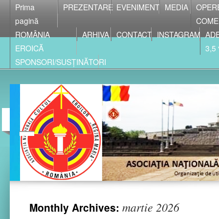
Prima
PREZENTARE
EVENIMENT
MEDIA
OPER
pagină
COME
ROMÂNIA
ARHIVA
CONTACT
INSTAGRAM
ADE
EROICĂ
3,5
SPONSORI/SUSȚINĂTORI
martie 2026
Monthly Archives: