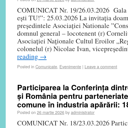
COMUNICAT Nr. 19/26.03.2026 Gala 
ești TU!”: 25.03.2026 La invitația doam
președintele Asociației Nationale ”Cons
domnul general – locotenent (r) Corneli
Asociației Naționale Cultul Eroilor „Re
colonelul (r) Nicolae Ivan, vicepreședi
reading
→
Posted in
Comunicate
,
Evenimente
|
Leave a comment
Participarea la Conferința dint
și România pentru parteneriate
comune în industria apărării: 1
Posted on
26 martie 2026
by
administrator
COMUNICAT Nr. 18/23.03.2026 Partic