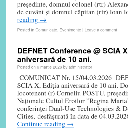
președinte, domnul colonel (rtr) Alexan
de cuvânt și domnul căpitan (rtr) Ioan 
reading
→
Posted in
Comunicate
,
Evenimente
|
Leave a comment
DEFNET Conference @ SCIA X,
aniversară de 10 ani.
Posted on
6 martie 2026
by
administrator
COMUNICAT Nr. 15/04.03.2026 DEF
SCIA X, Ediția aniversară de 10 ani. D
locotenent (r) Corneliu POSTU, președi
Naționale Cultul Eroilor ”Regina Maria
conferinței Dual-Use Technologies & 
Cities, desfășurată în data de 04.03.
Continue reading
→