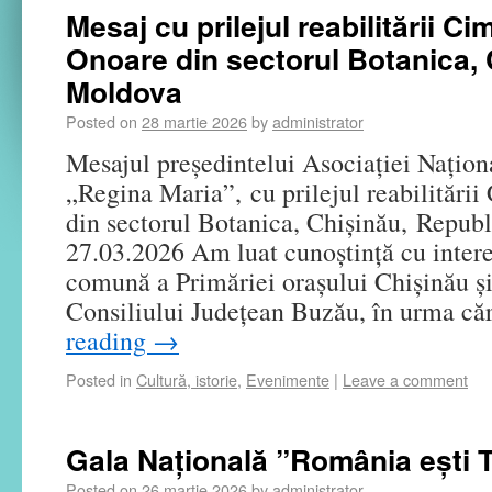
Mesaj cu prilejul reabilitării Cim
Onoare din sectorul Botanica, 
Moldova
Posted on
28 martie 2026
by
administrator
Mesajul președintelui Asociației Națion
„Regina Maria”, cu prilejul reabilitării
din sectorul Botanica, Chișinău, Repub
27.03.2026 Am luat cunoștință cu interes
comună a Primăriei orașului Chișinău și,
Consiliului Județean Buzău, în urma c
reading
→
Posted in
Cultură, istorie
,
Evenimente
|
Leave a comment
Gala Națională ”România ești T
Posted on
26 martie 2026
by
administrator