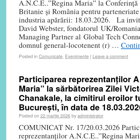
A.N.C.E..”Regina Maria” la Conferință 
Britanie și România pentru parteneriate
industria apărării: 18.03.2026. La invi
David Webster, fondatorul UK/Romania
Managing Partner al Global Tech Conn
domnul general-locotenent (r) …
Conti
Posted in
Comunicate
,
Evenimente
|
Leave a comment
Participarea reprezentanților 
Maria” la sărbătorirea Zilei Vict
Chanakale, la cimitirul eroilor t
București, în data de 18.03.202
Posted on
22 martie 2026
by
administrator
COMUNICAT Nr. 17/20.03.2026 Partic
reprezentanților A.N.C.E..”Regina Maria