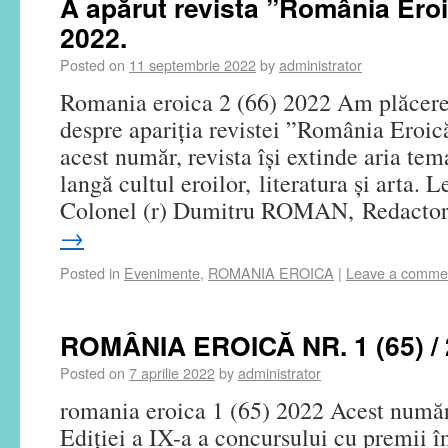
A apărut revista ”România Eroic
2022.
Posted on
11 septembrie 2022
by
administrator
Romania eroica 2 (66) 2022 Am plăcere
despre apariția revistei ”România Eroic
acest număr, revista își extinde aria te
langă cultul eroilor, literatura și arta. 
Colonel (r) Dumitru ROMAN, Redact
→
Posted in
Evenimente
,
ROMANIA EROICA
|
Leave a comme
ROMÂNIA EROICĂ NR. 1 (65) /
Posted on
7 aprilie 2022
by
administrator
romania eroica 1 (65) 2022 Acest număr
Ediţiei a IX-a a concursului cu premii î