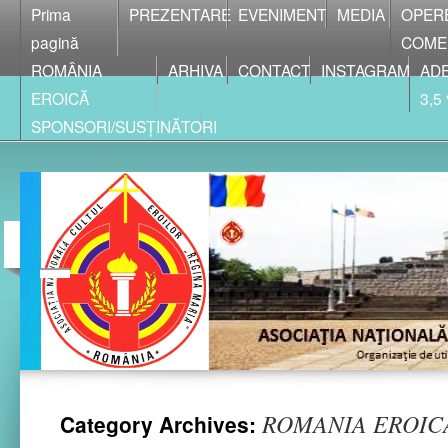
Prima
PREZENTARE
EVENIMENT
MEDIA
OPER
pagină
COME
ROMÂNIA
ARHIVA
CONTACT
INSTAGRAM
ADE
EROICĂ
3,5
SPONSORI/SUSȚINĂTORI
ROMANIA EROIC
Category Archives: