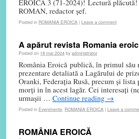
EROICĂ 3 (71-2024)! Lectură plăcută! 
ROMAN, redactor șef.
Posted in
ROMANIA EROICA
|
Leave a comment
A apărut revista Romania eroică
Posted on
18 mai 2024
by
administrator
România Eroică publică, în primul său 
prezentare detaliată a Lagărului de priz
Oranki, Federaţia Rusă, precum şi lista 
morţi in în acest lagăr. Cei interesaţi (
urmaşii …
Continue reading
→
Posted in
Evenimente
,
ROMANIA EROICA
|
Leave a comme
ROMÂNIA EROICĂ