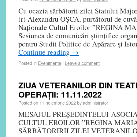
Cu ocazia sărbătorii zilei Statului Majo
(r) Alexandru OȘCA, purtătorul de cuvân
Naționale Cultul Eroilor ”REGINA MARI
Sesiunea de comunicări științifice organ
pentru Studii Politice de Apărare și Ist
Continue reading
→
Posted in
Evenimente
|
Leave a comment
ZIUA VETERANILOR DIN TEA
OPERAȚII: 11.11.2022
Posted on
11 noiembrie 2022
by
administrator
MESAJUL PREȘEDINTELUI ASOCIA
CULTUL EROILOR ”REGINA MARIA
SĂRBĂTORIRII ZILEI VETERANIL