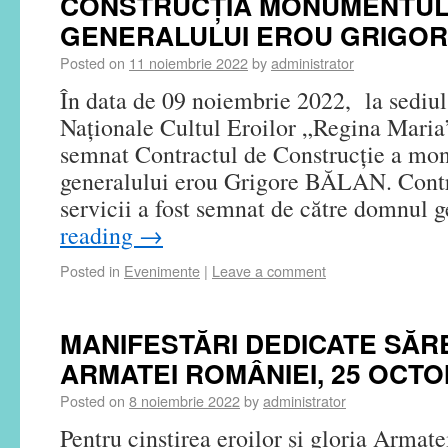
CONSTRUCȚIA MONUMENTUL
GENERALULUI EROU GRIGOR
Posted on
11 noiembrie 2022
by
administrator
În data de 09 noiembrie 2022, la sediul
Naţionale Cultul Eroilor „Regina Maria”
semnat Contractul de Construcție a mo
generalului erou Grigore BĂLAN. Contra
servicii a fost semnat de către domnul
reading
→
Posted in
Evenimente
|
Leave a comment
MANIFESTĂRI DEDICATE SĂRBĂ
ARMATEI ROMÂNIEI, 25 OCTO
Posted on
8 noiembrie 2022
by
administrator
Pentru cinstirea eroilor și gloria Armat