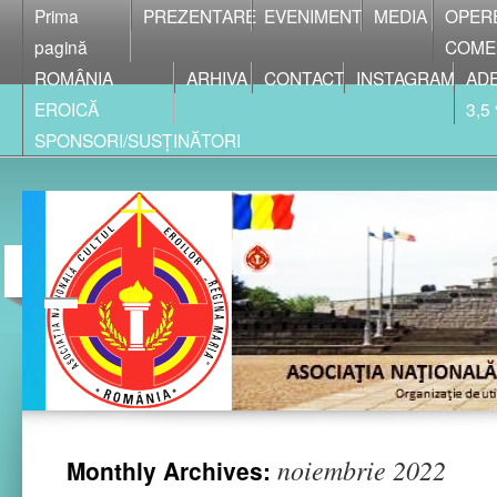
Prima
PREZENTARE
EVENIMENT
MEDIA
OPER
pagină
COME
ROMÂNIA
ARHIVA
CONTACT
INSTAGRAM
ADE
EROICĂ
3,5
SPONSORI/SUSȚINĂTORI
noiembrie 2022
Monthly Archives: