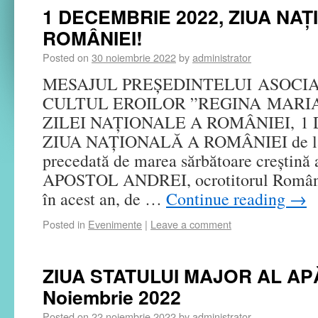
1 DECEMBRIE 2022, ZIUA NA
ROMÂNIEI!
Posted on
30 noiembrie 2022
by
administrator
MESAJUL PREȘEDINTELUI ASOCIA
CULTUL EROILOR ”REGINA MARIA
ZILEI NAȚIONALE A ROMÂNIEI, 1 
ZIUA NAȚIONALĂ A ROMÂNIEI de la 
precedată de marea sărbătoare crești
APOSTOL ANDREI, ocrotitorul Românie
în acest an, de …
Continue reading
→
Posted in
Evenimente
|
Leave a comment
ZIUA STATULUI MAJOR AL APĂ
Noiembrie 2022
Posted on
22 noiembrie 2022
by
administrator