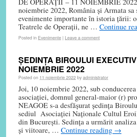
DE OPERAȚII – 11 NOIEMBRIE 2022.
noiembrie 2022, România și Armata sa 
evenimente importante în istoria țării:
Teatrele de Operații, ne …
Continue re
Posted in
Evenimente
|
Leave a comment
ȘEDINȚA BIROULUI EXECUTI
NOIEMBRIE 2022
Posted on
11 noiembrie 2022
by
administrator
Joi, 10 noiembrie 2022, sub conducerea 
asociației, domnul general-maior (r) prof
NEAGOE s-a desfășurat ședința Biroului
sediul Asociaţiei Naţionale Cultul Ero
din București. Sedința a urmărit analiza 
și viitoare, …
Continue reading
→