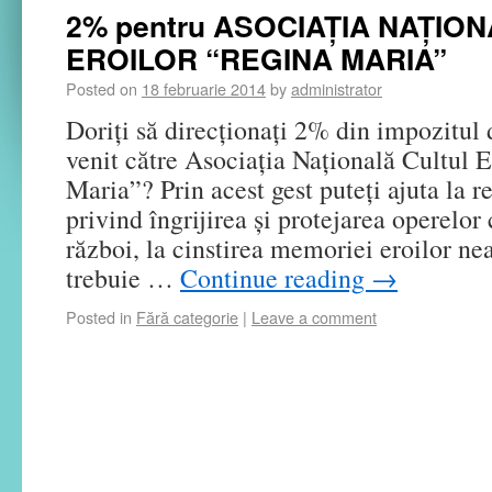
2% pentru ASOCIAȚIA NAȚIO
EROILOR “REGINA MARIA”
Posted on
18 februarie 2014
by
administrator
Doriți să direcţionați 2% din impozitul
venit către Asociația Națională Cultul 
Maria”? Prin acest gest puteţi ajuta la 
privind îngrijirea și protejarea operelo
război, la cinstirea memoriei eroilor 
trebuie …
Continue reading
→
Posted in
Fără categorie
|
Leave a comment