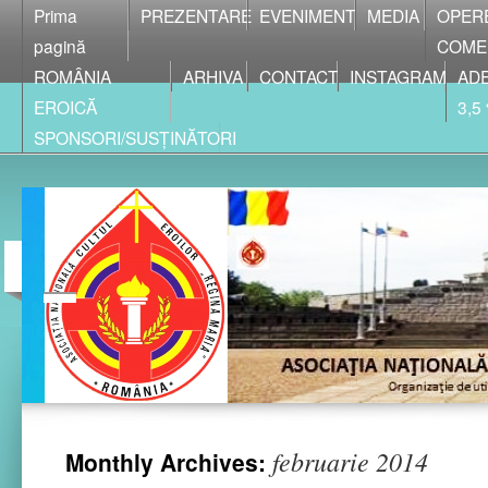
Prima
PREZENTARE
EVENIMENT
MEDIA
OPER
pagină
COME
ROMÂNIA
ARHIVA
CONTACT
INSTAGRAM
ADE
EROICĂ
3,5
SPONSORI/SUSȚINĂTORI
februarie 2014
Monthly Archives: