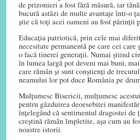
de prizonieri a fost fără măsură, iar tână
bucură astăzi de multe avantaje într-o ța
știe că toți acei oameni au fost părinții p
Educația patriotică, prin cele mai diferi
necesitate permanentă pe care cei care șt
o facă tinerei generații. Numai știind ci
în lumea largă pot deveni mai buni, mai 
care rămân și sunt conștienți de trecutul 
neamului lor pot duce România pe drum
Mulțumesc Bisericii, mulțumesc acest
pentru găzduirea deoesebitei manifestări 
înțelegând că sentimentul dragostei de ț
creștină rămân împletite, așa cum au fos
noastre istorii.