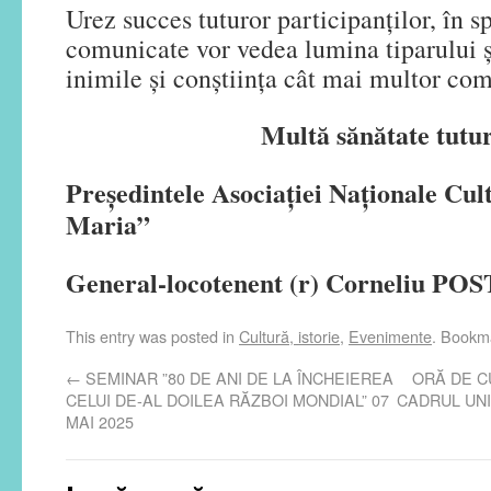
Urez succes tuturor participanților, în s
comunicate vor vedea lumina tiparului ș
inimile și conștiința cât mai multor com
Multă sănătate tutu
Președintele Asociației Naționale Cul
Maria”
General-locotenent (r) Corneliu PO
This entry was posted in
Cultură, istorie
,
Evenimente
. Bookm
←
SEMINAR ”80 DE ANI DE LA ÎNCHEIEREA
ORĂ DE C
CELUI DE-AL DOILEA RĂZBOI MONDIAL” 07
CADRUL UNI
MAI 2025