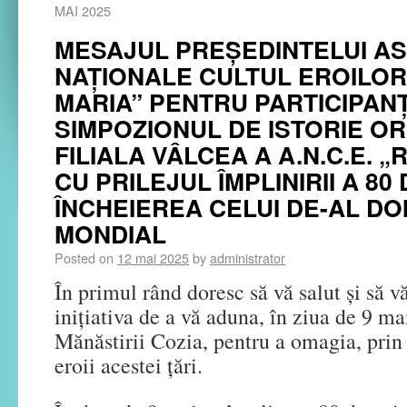
MAI 2025
MESAJUL PREȘEDINTELUI AS
NAȚIONALE CULTUL EROILOR
MARIA” PENTRU PARTICIPANȚ
SIMPOZIONUL DE ISTORIE O
FILIALA VÂLCEA A A.N.C.E. 
CU PRILEJUL ÎMPLINIRII A 80 
ÎNCHEIEREA CELUI DE-AL DO
MONDIAL
Posted on
12 mai 2025
by
administrator
În primul rând doresc să vă salut și să vă
inițiativa de a vă aduna, în ziua de 9 ma
Mănăstirii Cozia, pentru a omagia, prin 
eroii acestei țări.