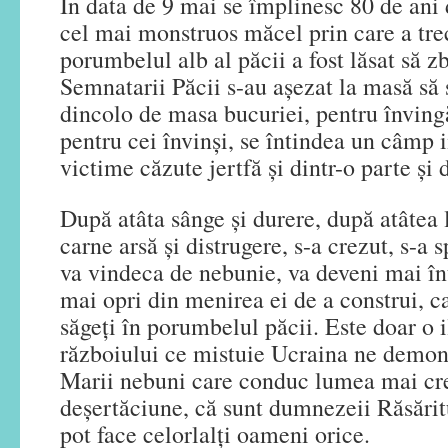
În data de 9 mai se împlinesc 80 de ani d
cel mai monstruos măcel prin care a tre
porumbelul alb al păcii a fost lăsat să z
Semnatarii Păcii s-au așezat la masă să 
dincolo de masa bucuriei, pentru învingăto
pentru cei învinși, se întindea un câmp
victime căzute jertfă și dintr-o parte și 
După atâta sânge și durere, după atâtea 
carne arsă și distrugere, s-a crezut, s-a
va vindeca de nebunie, va deveni mai înț
mai opri din menirea ei de a construi, c
săgeți în porumbelul păcii. Este doar o i
războiului ce mistuie Ucraina ne demons
Marii nebuni care conduc lumea mai cre
deșertăciune, că sunt dumnezeii Răsăritu
pot face celorlalți oameni orice.