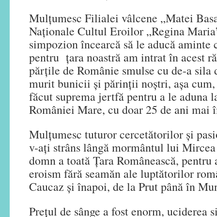
Mulțumesc Filialei vâlcene „Matei Basa
Naționale Cultul Eroilor „Regina Maria”
simpozion încearcă să le aducă aminte 
pentru țara noastră am intrat în acest r
părțile de Românie smulse cu de-a sila d
murit bunicii și părinții noștri, așa cum,
făcut suprema jertfă pentru a le aduna la
României Mare, cu doar 25 de ani mai î
Mulțumesc tuturor cercetătorilor și pasio
v-ați strâns lângă mormântul lui Mircea
domn a toată Țara Românească, pentru 
eroism fără seamăn ale luptătorilor româ
Caucaz și înapoi, de la Prut până în Munț
Prețul de sânge a fost enorm, uciderea s