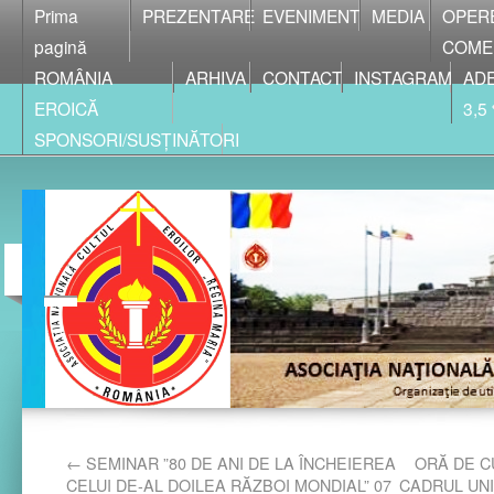
Prima
PREZENTARE
EVENIMENT
MEDIA
OPER
pagină
COME
ROMÂNIA
ARHIVA
CONTACT
INSTAGRAM
ADE
EROICĂ
3,5
SPONSORI/SUSȚINĂTORI
←
SEMINAR ”80 DE ANI DE LA ÎNCHEIEREA
ORĂ DE C
CELUI DE-AL DOILEA RĂZBOI MONDIAL” 07
CADRUL UNI