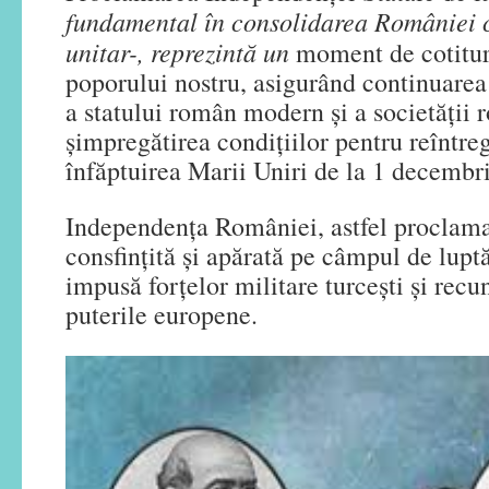
fundamental în consolidarea României c
unitar-, reprezintă un
moment de cotitură
poporului nostru, asigurând continuarea 
a statului român modern și a societății 
șimpregătirea condițiilor pentru reîntre
înfăptuirea Marii Uniri de la 1 decembr
Independența României, astfel proclamat
consfințită și apărată pe câmpul de luptă
impusă forţelor militare turceşti și rec
puterile europene.