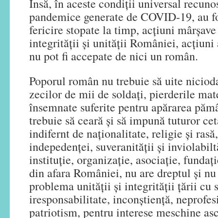
Însă, în aceste condiții universal recuno
pandemice generate de COVID-19, au fost
fericire stopate la timp, acțiuni mârșave 
integrității și unității României, acțiuni
nu pot fi accepate de nici un român.
Poporul român nu trebuie să uite nicioda
zecilor de mii de soldați, pierderile mate
însemnate suferite pentru apărarea pămâ
trebuie să ceară și să impună tuturor ce
indifernt de naționalitate, religie și rasă
indepedenței, suveranității și inviolabil
instituție, organizație, asociație, fundați
din afara României, nu are dreptul și nu
problema unității și integrității țării cu 
iresponsabilitate, inconștiență, neprofes
patriotism, pentru interese meschine asc