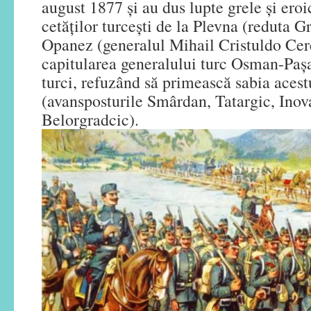
august 1877 și au dus lupte grele și ero
cetăților turcești de la Plevna (reduta G
Opanez (generalul Mihail Cristuldo Cerc
capitularea generalului turc Osman-Paşa
turci, refuzând să primească sabia acest
(avansposturile Smârdan, Tatargic, Inov
Belorgradcic).