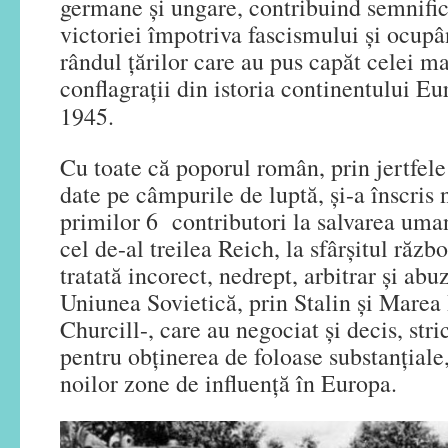
germane și ungare, contribuind semnific
victoriei împotriva fascismului și ocupâ
rândul țărilor care au pus capăt celei ma
conflagrații din istoria continentului E
1945.
Cu toate că poporul român, prin jertfel
date pe câmpurile de luptă, și-a înscris
primilor 6 contributori la salvarea uma
cel de-al treilea Reich, la sfârșitul răzb
tratată incorect, nedrept, arbitrar și abu
Uniunea Sovietică, prin Stalin și Marea 
Churcill-, care au negociat și decis, stri
pentru obținerea de foloase substanțiale
noilor zone de influență în Europa.