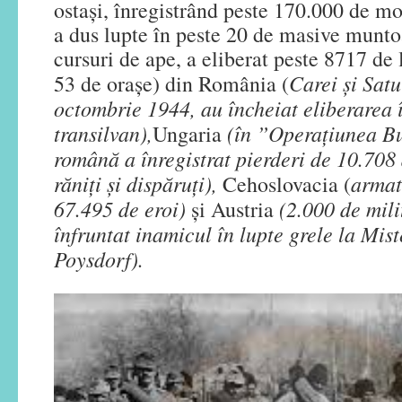
ostași, înregistrând peste 170.000 de morț
a dus lupte în peste 20 de masive muntoa
cursuri de ape, a eliberat peste 8717 de l
Carei și Sat
53 de orașe) din România (
octombrie 1944, au încheiat eliberarea î
transilvan),
(în ”Operațiunea B
Ungaria
română a înregistrat pierderi de 10.708 
răniți și dispăruți),
armat
Cehoslovacia (
67.495 de eroi)
(2.000 de mili
și Austria
înfruntat inamicul în lupte grele la Mist
Poysdorf).