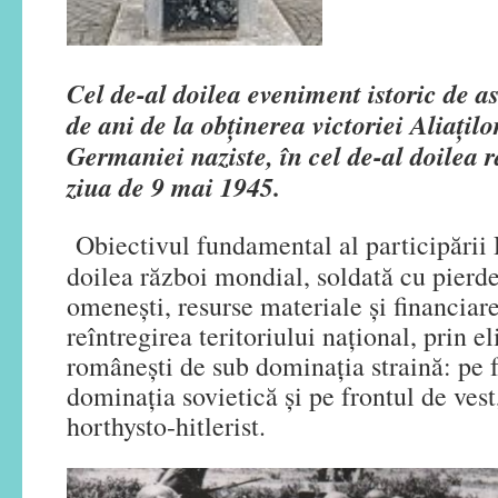
Cel de-al doilea eveniment istoric de as
de ani de la obținerea victoriei Aliaţil
Germaniei naziste, în cel de-al doilea 
ziua de 9 mai 1945.
Obiectivul fundamental al participării 
doilea război mondial, soldată cu pierde
omenești, resurse materiale și financiare,
reîntregirea teritoriului național, prin el
românești de sub dominația straină: pe f
dominația sovietică și pe frontul de vest
horthysto-hitlerist.