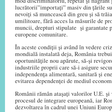
mod discriminatoriu, repetat și flagrant
lucrătorii”importați” masiv din țările su
nevoiți să muncească din greu și să trăia
umilitoare, fără acces la măsurile de prot
muncii, drepturi stipulate și garantate
europene comunitare.
În aceste condiții și având în vedere c
mondială instalată deja, România trebuie
oportunitățile nou apărute, să-și revigor
industriile proprii care să-i asigure secur
independența alimentară, sanitară și ene
evitarea dependenței de mediul economi
Românii rămân atașați valorilor U.E. și
procesul de integrare europeană, iar R
dezvoltarea în cadrul unei Uniuni Europ