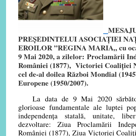
MESAJ
PREȘEDINTELUI ASOCIAȚIEI N
EROILOR ”REGINA MARIA„ cu ocazia
9 Mai 2020, a zilelor: Proclamării In
României (1877), Victoriei Coaliţiei 
cel de-al doilea Război Mondial (1945)
Europene (1950/2007).
La data de 9 Mai 2020 sărbăto
glorioase fundamentale ale luptei po
independența statală, unitate, libe
dezvoltare: Ziua Proclamării Inde
României (1877), Ziua Victoriei Coaliţi