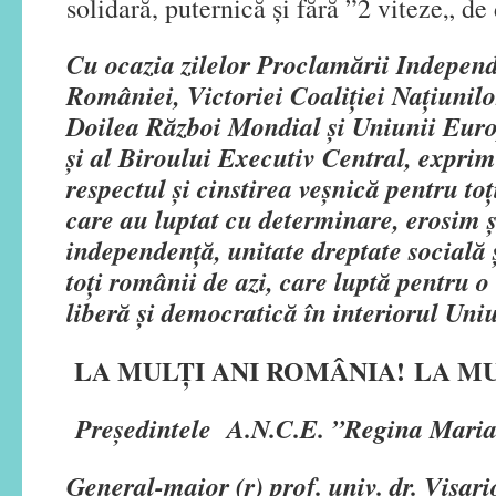
solidară, puternică și fără ”2 viteze„ de
Cu ocazia zilelor Proclamării Independ
României, Victoriei Coaliţiei Naţiunilo
Doilea Război Mondial și Uniunii Eur
și al Biroului Executiv Central, exprim
respectul
și cinstirea veșnică pentru toți
care au luptat cu determinare, erosim ș
independență, unitate dreptate socială ș
toți românii de azi, care luptă pentru o
liberă și democratică în interiorul Un
LA MULȚI ANI ROMÂNIA!
LA MU
Președintele A.N.C.E. ”Regina Mari
General-maior (r) prof. univ. dr. Vis