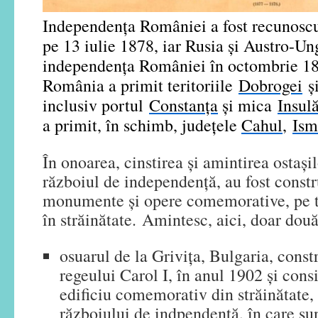
Independența României a fost recunoscu
pe 13 iulie 1878, iar Rusia și Austro-Un
independența României în octombrie 1
România a primit teritoriile
Dobrogei
ș
inclusiv portul
Constanța
și mica
Insulă
a primit, în schimb, județele
Cahul
,
Ism
În onoarea, cinstirea și amintirea ostaşi
războiul de independență, au fost const
monumente și opere comemorative, pe te
în străinătate. Amintesc, aici, doar două
osuarul de la Griviţa, Bulgaria, constru
regeului Carol I, în anul 1902 și con
edificiu comemorativ din străinătate, 
războiului de indpendență, în care s