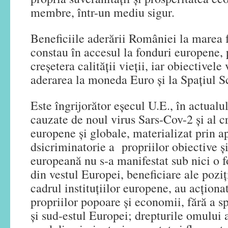
membre, într-un mediu sigur.
Beneficiile aderării României la marea
constau în accesul la fonduri europene, 
creșetera calității vieții, iar obiectivele
aderarea la moneda Euro și la Spațiul 
Este îngrijorător eșecul U.E., în actual
cauzate de noul virus Sars-Cov-2 și al 
europene și globale, materializat prin a
dsicriminatorie a propriilor obiective și
europeană nu s-a manifestat sub nici o f
din vestul Europei, beneficiare ale pozi
cadrul instituțiilor europene, au acționat
propriilor popoare și economii, fără a spr
și sud-estul Europei; drepturile omului a