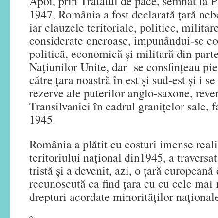
Apoi, prin Tratatul de pace, semnat la Pa
1947, România a fost declarată țară nebel
iar clauzele teritoriale, politice, milita
considerate oneroase, impunândui-se con
politică, economică și militară din parte
Națiunilor Unite, dar se consfințeau pier
către țara noastră în est și sud-est și i s
rezerve ale puterilor anglo-saxone, reve
Transilvaniei în cadrul granițelor sale, f
1945.
România a plătit cu costuri imense reali
teritoriului național din1945, a travers
tristă și a devenit, azi, o țară europeană
recunoscută ca find țara cu cu cele mai 
drepturi acordate minorităților național