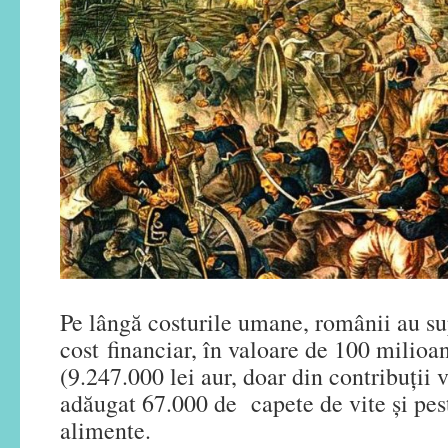
Pe lângă costurile umane, românii au su
cost financiar, în valoare de 100 milioan
(9.247.000 lei aur, doar din contribuții v
adăugat 67.000 de capete de vite și pes
alimente.