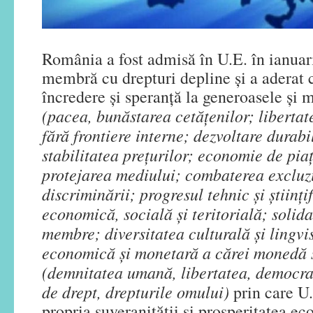
România a fost admisă în U.E. în ianuar
membră cu drepturi depline și a aderat 
încredere și speranță la generoasele și 
(
pacea, bunăstarea cetățenilor; libertate,
fără frontiere interne; dezvoltare durab
stabilitatea prețurilor; economie de pia
protejarea mediului; combaterea excluzi
discriminării; progresul tehnic și științi
economică, socială și teritorială; solida
membre; diversitatea culturală și lingvi
economică și monetară a cărei monedă s
(
demnitatea umană, libertatea, democrați
de drept, drepturile omului
)
prin care U.
propria suveranității și prosperitatea ec