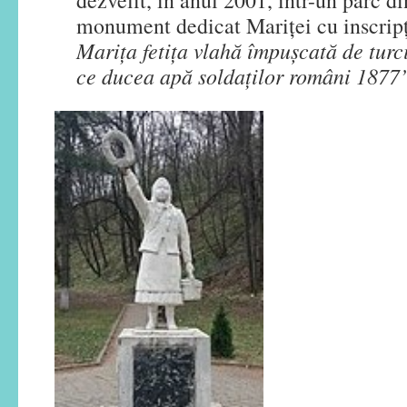
dezvelit, în anul 2001, într-un parc di
monument dedicat Mariței cu inscrip
Marița fetița vlahă împușcată de turc
ce ducea apă soldaților români 1877