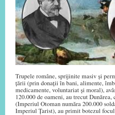
Trupele române, sprijinite masiv și per
țării (prin donații în bani, alimente, îm
medicamente, voluntariat și moral), avâ
120.000 de oameni, au trecut Dunărea, 
(Imperiul Otoman număra 200.000 soldaţi
Imperiul Țarist), au primit botezul focul