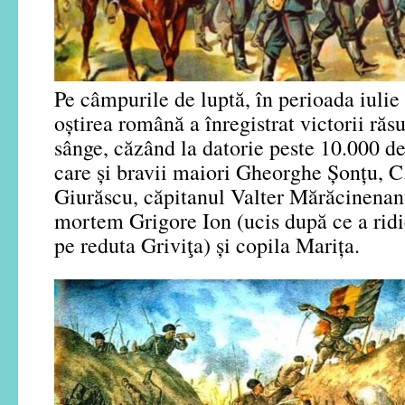
Pe câmpurile de luptă, în perioada iuli
oștirea română a înregistrat victorii răs
sânge, căzând la datorie peste 10.000 de
care și bravii maiori Gheorghe Șonțu, C
Giurăscu, căpitanul Valter Mărăcinenanu
mortem Grigore Ion (ucis după ce a ridi
pe reduta Griviţa) și copila Marița.