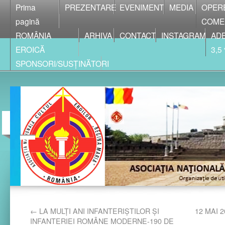
Prima
PREZENTARE
EVENIMENT
MEDIA
OPER
pagină
COME
ROMÂNIA
ARHIVA
CONTACT
INSTAGRAM
ADE
EROICĂ
3,5
SPONSORI/SUSȚINĂTORI
←
LA MULȚI ANI INFANTERIȘTILOR ȘI
12 MAI 
INFANTERIEI ROMÂNE MODERNE-190 DE