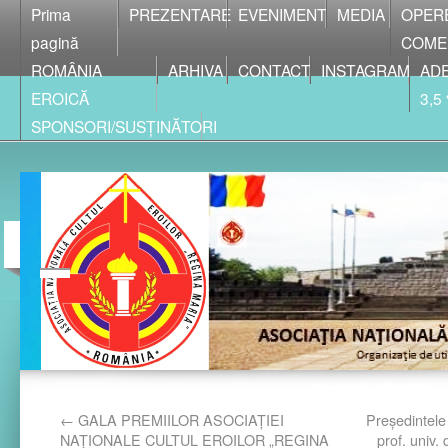
Prima
PREZENTARE
EVENIMENT
MEDIA
OPER
pagină
COME
ROMÂNIA
ARHIVA
CONTACT
INSTAGRAM
ADE
EROICĂ
3,5
SPONSORI/SUSȚINĂTORI
←
GALA PREMIILOR ASOCIAŢIEI
Președintel
NAŢIONALE CULTUL EROILOR „REGINA
prof. univ.