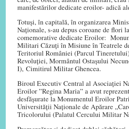
manifestărilor dedicate eroilor- adică al
Totuși, în capitală, în organizarea Minis
Naționale, s-au depus coroane de flori
comemorative dedicate Eroilor: Monum
Militari Căzuți în Misiune în Teatrele d
Teritoriul României (Parcul Tineretului)
Revoluției, Mormântul Ostașului Necun
I), Cimitirul Militar Ghencea.
Biroul Executiv Central al Asociației N
Eroilor ”Regina Maria” a avut reprezentan
desfășurate la Monumentul Eroilor Patri
Universității Naționale de Apărare „Caro
Tricolorului (Palatul Cercului Militar N