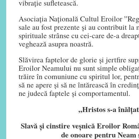
vibrație sufletească.
Asociația Națională Cultul Eroilor ”Regi
sale au fost prezente și au contribuit la
spirituale strânse cu cei-care de-a drea
veghează asupra noastră.
Slăvirea faptelor de glorie și jertfire su
Eroilor Neamului nu sunt simple obliga
trăire în comuniune cu spiritul lor, pent
să ne apere și să ne întărească în credinț
ne judecă faptele și comportamentul.
„Hristos s-a înălţat
Slavă și cinstire veșnică Eroilor Rom
de onoare pentru Neam ș