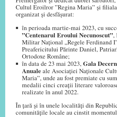
Premergător și dedicat dublei sărbători,
Cultul Eroilror ”Regina Maria” și filial
organizat și desfășurat:
în perioada martie-mai 2023, cu succ
”Centenarul Eroului Necunoscut”
,
Militar Național „Regele Ferdinand I
Preafericitului Părinte Daniel, Patriar
Ortodoxe Române;
Gala Decern
în data de 23 mai 2023,
Anuale
ale Asociației Naționale Cult
Maria”, unde au fost premiate cu sum
medalii cinci creații literare valoroas
realizate în anul 2022.
În țară și în unele localități din Repub
comunitățile locale au cinstit momentul