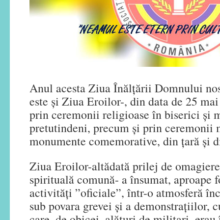
Anul acesta Ziua Înălțării Domnului nos
este și Ziua Eroilor-, din data de 25 ma
prin ceremonii religioase în biserici și 
pretutindeni, precum și prin ceremonii m
monumente comemorative, din țară și di
Ziua Eroilor-altădată prilej de omagiere 
spirituală comună- a însumat, aproape f
activități ”oficiale”, într-o atmosferă î
sub povara grevei și a demonstrațiilor, c
care, de obicei, alături de militari, erau 