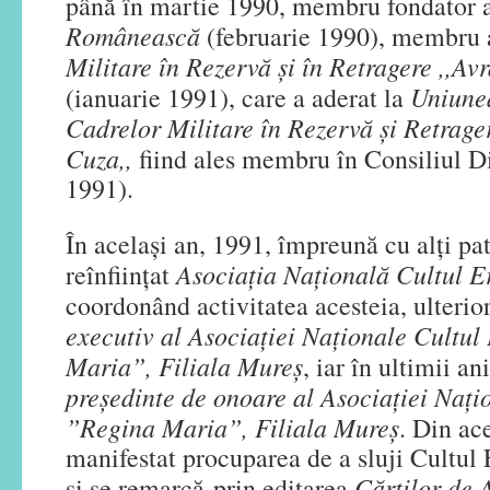
până în martie 1990, membru fondator 
Românească
(februarie 1990), membru
Militare în Rezervă și în Retragere ,,Av
Uniune
(ianuarie 1991), care a aderat la
Cadrelor Militare în Rezervă și Retrage
Cuza,,
fiind ales membru în Consiliul D
1991).
În același an, 1991, împreună cu alți patr
Asociația Națională Cultul Er
reînființat
coordonând activitatea acesteia, ulteri
executiv
al Asociației Naționale Cultul
Maria”, Filiala Mureș
, iar în ultimii a
președinte de onoare al Asociației Nați
”Regina Maria”, Filiala Mureș
. Din ace
manifestat procuparea de a sluji Cultul 
Cărților de A
și se remarcă prin editarea