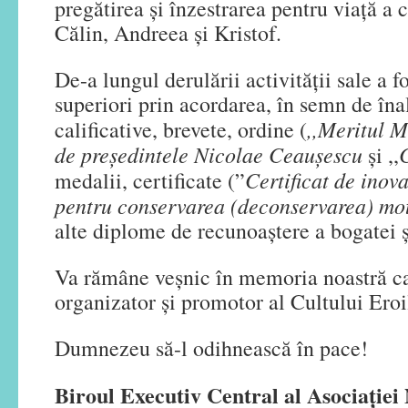
pregătirea și înzestrarea pentru viață a c
Călin, Andreea și Kristof.
De-a lungul derulării activității sale a f
superiori prin acordarea, în semn de înal
,,Meritul M
calificative, brevete, ordine (
de președintele Nicolae Ceaușescu
și ,,
Certificat de inov
medalii, certificate (”
pentru conservarea (deconservarea) mot
alte diplome de recunoaștere a bogatei și 
Va rămâne veşnic în memoria noastră c
organizator şi promotor al Cultului Eroi
Dumnezeu să-l odihnească în pace!
Biroul Executiv Central al Asocia
ţiei