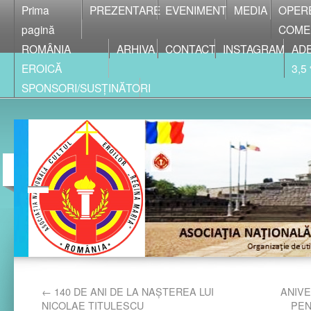
Prima
PREZENTARE
EVENIMENT
MEDIA
OPER
pagină
COME
ROMÂNIA
ARHIVA
CONTACT
INSTAGRAM
ADE
EROICĂ
3,5
SPONSORI/SUSȚINĂTORI
←
140 DE ANI DE LA NAȘTEREA LUI
ANIV
NICOLAE TITULESCU
PEN