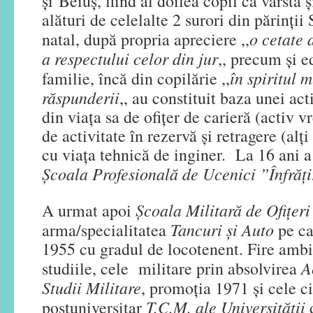
și Beiuș, fiind al doilea copil ca vârstă și
alături de celelalte 2 surori din părinții
o cetate a
natal, după propria apreciere ,,
a respectului celor din jur
,, precum și e
în spiritul m
familie, încă din copilărie ,,
răspunderii
,, au constituit baza unei ac
din viața sa de ofițer de carieră (activ v
de activitate în rezervă și retragere (alți
cu viața tehnică de inginer. La 16 ani a
Școala Profesională de Ucenici ”Înfrăț
Școala Militară de Ofițeri 
A urmat apoi
Tancuri și Auto
arma/specialitatea
pe ca
1955 cu gradul de locotenent. Fire ambiț
A
studiile, cele militare prin absolvirea
Studii Militare
, promoția 1971 și cele ci
T.C.M. ale Universității
postuniversitar