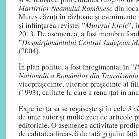
Martirilor Neamului Românesc
din local
Mureș căzuți în războaie și evenimente
Mureșul Eroic
și înființarea revistei ”
”, 
2013. De asemenea, a fost membru fondat
Despărțământului Central Județean M
”
(2004).
P
În plan politic, a fost înregimentat în ”
Națională a Românilor din Transilvani
vicepreședinte, ulterior președinte al fi
(1993), calitate la care a renunțat în an
3 că
Experiența sa se regăsește și în cele
de unic autor și multe zeci de articole p
editoriale. O asemenea activitate prodig
de calitatea firească de tată grijuliu față