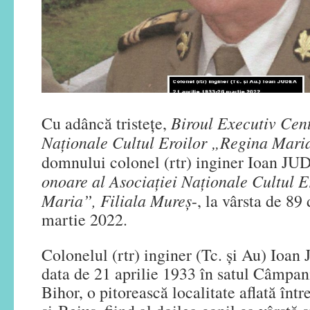
Biroul Executiv Cent
Cu adâncă tristețe,
Naționale Cultul Eroilor „Regina Mar
domnului colonel (rtr) inginer Ioan J
onoare al
Asociației Naționale Cultul 
Maria”, Filiala Mureș
-, la vârsta de 89
martie 2022.
Colonelul (rtr) inginer (Tc. și Au) Ioan
data de 21 aprilie 1933 în satul Câmpa
Bihor, o pitorească localitate aflată înt