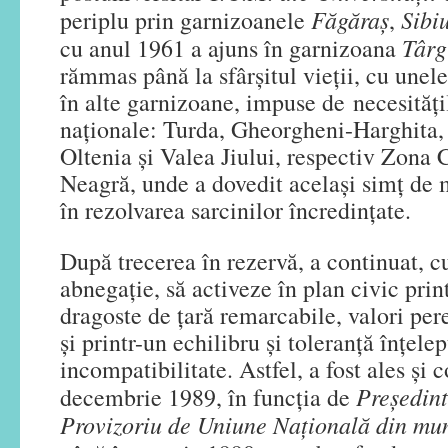
Făgăraș
Sibi
periplu prin garnizoanele
,
Târg
cu anul 1961 a ajuns în garnizoana
rămmas până la sfârșitul vieții, cu unel
în alte garnizoane, impuse de necesităț
naționale: Turda, Gheorgheni-Harghita,
Oltenia și Valea Jiului, respectiv Zon
Neagră, unde a dovedit același simț de 
în rezolvarea sarcinilor încredințate.
După trecerea în rezervă, a continuat, c
abnegație, să activeze în plan civic prin
dragoste de țară remarcabile, valori pe
și printr-un echilibru și toleranță înțelep
incompatibilitate. Astfel, a fost ales și 
Președint
decembrie 1989, în funcția de
Provizoriu de Uniune Națională din mun