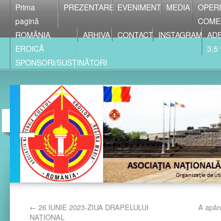
Prima
PREZENTARE
EVENIMENT
MEDIA
OPER
pagină
COME
ROMÂNIA
ARHIVA
CONTACT
INSTAGRAM
ADE
EROICĂ
3,5
SPONSORI/SUSȚINĂTORI
←
26 IUNIE 2023-ZIUA DRAPELULUI
A apăru
NAȚIONAL