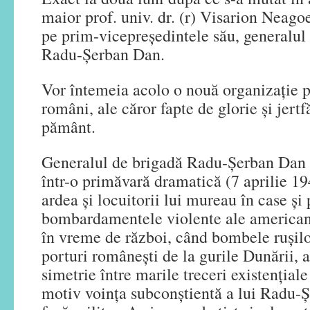
maior prof. univ. dr. (r) Visarion Neago
pe prim-vicepreşedintele său, generalul 
Radu-Şerban Dan.
Vor întemeia acolo o nouă organizaţie pe
români, ale căror fapte de glorie şi jertfă
pământ.
Generalul de brigadă Radu-Şerban Dan a
într-o primăvară dramatică (7 aprilie 1
ardea şi locuitorii lui mureau în case şi 
bombardamentele violente ale americani
în vreme de război, când bombele ruşilo
porturi româneşti de la gurile Dunării,
simetrie între marile treceri existenţiale
motiv voinţa subconştientă a lui Radu-Şe