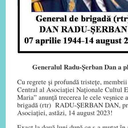
Generalul Radu-Şerban Dan a ple
Cu regrete și profundă tristețe, membri
Central al Asociației Naționale Cultul 
Maria” anunță trecerea le cele veșnice a
brigadă (rtr) RADU-ȘERBAN DAN, pri
Asociației, astăzi, 14 august 2023!
Exact la două luni după ce s-a mutat în a