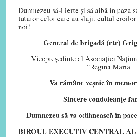
Dumnezeu să-l ierte şi să aibă în paza sa
tuturor celor care au slujit cultul eroilo
noi!
General de brigadă (rtr) Gr
Vicepreședinte al Asociației Națion
”Regina Maria”
Va rămâne veşnic în memori
Sincere condoleanțe fa
Dumnezeu să va odihnească în pace
BIROUL EXECUTIV CENTRAL AL