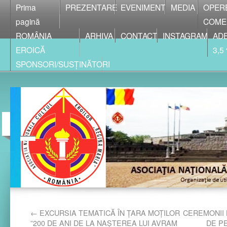
Prima
PREZENTARE
EVENIMENT
MEDIA
OPER
pagină
COME
ROMÂNIA
ARHIVA
CONTACT
INSTAGRAM
ADE
EROICĂ
3,5
SPONSORI/SUSȚINĂTORI
←
EXCURSIA TEMATICĂ ÎN ȚARA MOȚILOR
CEREMONII
”200 DE ANI DE LA NAȘTEREA LUI AVRAM
DE P