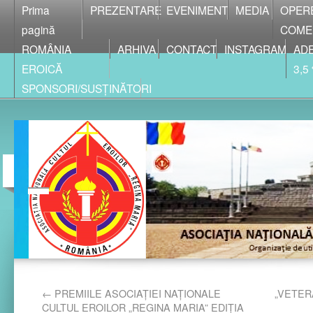
Prima
PREZENTARE
EVENIMENT
MEDIA
OPER
pagină
COME
ROMÂNIA
ARHIVA
CONTACT
INSTAGRAM
ADE
EROICĂ
3,5
SPONSORI/SUSȚINĂTORI
←
PREMIILE ASOCIAŢIEI NAŢIONALE
„VETERAN
CULTUL EROILOR „REGINA MARIA” EDIŢIA