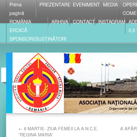
Prima
PREZENTARE
EVENIMENT
MEDIA
OPER
pagină
COME
ROMÂNIA
ARHIVA
CONTACT
INSTAGRAM
ADE
EROICĂ
3,5
SPONSORI/SUSȚINĂTORI
←
8 MARTIE- ZIUA FEMEII LA A.N.C.E.
A APĂRU
”REGINA MARIA”