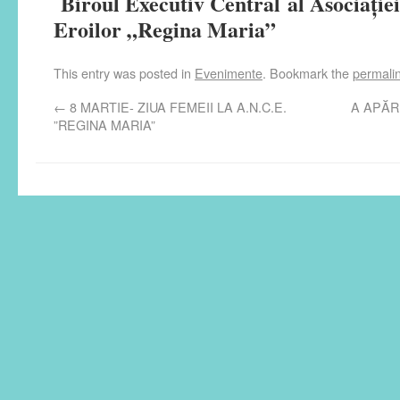
Biroul Executiv Central
al Asociaţie
Eroilor „Regina Maria”
This entry was posted in
Evenimente
. Bookmark the
permali
←
8 MARTIE- ZIUA FEMEII LA A.N.C.E.
A APĂRU
”REGINA MARIA”