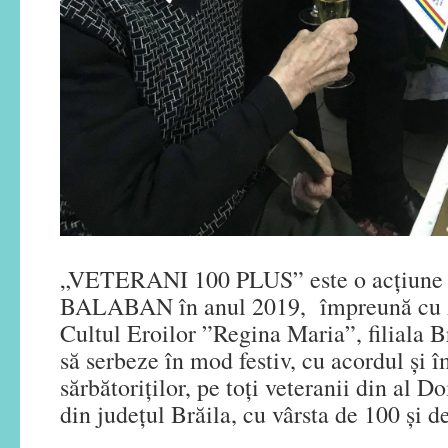
„VETERANI 100 PLUS” este o acțiune i
BALABAN în anul 2019, împreună cu A
Cultul Eroilor ”Regina Maria”, filiala Br
să serbeze în mod festiv, cu acordul și 
sărbătoriților, pe toți veteranii din al 
din județul Brăila, cu vârsta de 100 și d