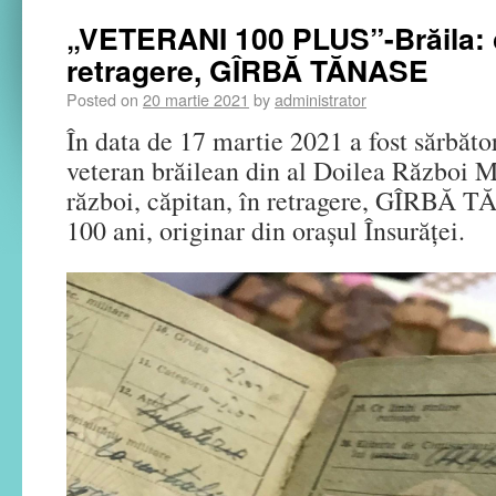
„VETERANI 100 PLUS”-Brăila: c
retragere, GÎRBĂ TĂNASE
Posted on
20 martie 2021
by
administrator
În data de 17 martie 2021 a fost sărbător
veteran brăilean din al Doilea Război M
război, căpitan, în retragere, GÎRBĂ T
100 ani, originar din orașul Însurăței.