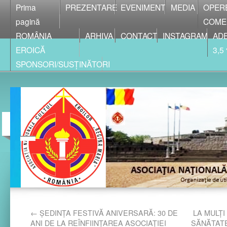
Prima
PREZENTARE
EVENIMENT
MEDIA
OPER
pagină
COME
ROMÂNIA
ARHIVA
CONTACT
INSTAGRAM
ADE
EROICĂ
3,5
SPONSORI/SUSȚINĂTORI
←
ȘEDINȚA FESTIVĂ ANIVERSARĂ: 30 DE
LA MULȚI
ANI DE LA REÎNFIINȚAREA ASOCIAȚIEI
SĂNĂTATE