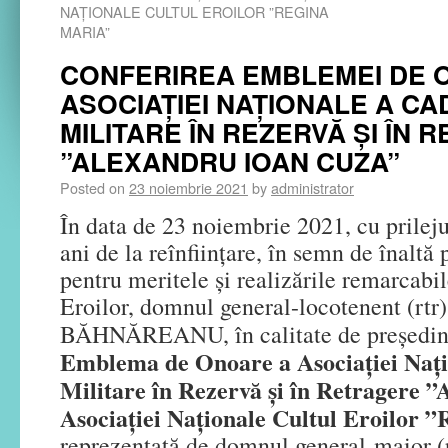
NAȚIONALE CULTUL EROILOR ”REGINA
MARIA”
CONFERIREA EMBLEMEI DE 
ASOCIAȚIEI NAȚIONALE A C
MILITARE ÎN REZERVĂ ȘI ÎN
”ALEXANDRU IOAN CUZA”
Posted on
23 noiembrie 2021
by
administrator
În data de 23 noiembrie 2021, cu prileju
ani de la reînființare, în semn de înaltă 
pentru meritele și realizările remarcabil
Eroilor, domnul general-locotenent (rtr
BĂHNĂREANU, în calitate de președint
Emblema de Onoare a Asociației Nați
Militare în Rezervă și în Retragere ”A
Asociației Naționale Cultul Eroilor 
reprezentată de domnul general-maior (r)