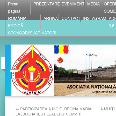
Prima
PREZENTARE
EVENIMENT
MEDIA
OPER
pagină
COME
ROMÂNIA
ARHIVA
CONTACT
INSTAGRAM
ADE
EROICĂ
3,5
SPONSORI/SUSȚINĂTORI
←
PARTICIPAREA A.N.C.E.„REGINA MARIA”
LA MULȚI
LA „BUCHAREST LEADERS’ SUMMIT: