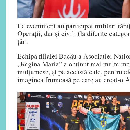
La eveniment au participat militari răniț
Operații, dar și civili (la diferite catego
țări.
Echipa filialei Bacău a Asociației Națio
„Regina Maria” a obținut mai multe meda
mulțumesc, și pe această cale, pentru efo
imaginea frumoasă pe care au creat-o As