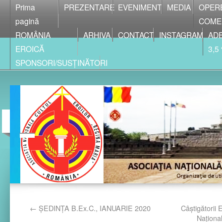
Prima
PREZENTARE
EVENIMENT
MEDIA
OPER
pagină
COME
ROMÂNIA
ARHIVA
CONTACT
INSTAGRAM
ADE
EROICĂ
3,5
SPONSORI/SUSȚINĂTORI
←
ȘEDINȚA B.Ex.C., IANUARIE 2020
Câştigătorii E
Naţiona