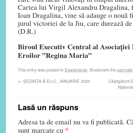
Cartea lui Virgil Alexandru Dragalina, f
Ioan Dragalina, vine să adauge o nouă fi
jurul victoriei de la Jiu, care durează de
(D.R.)
Biroul Executiv Central al Asociației
Eroilor ”Regina Maria”
This entry was posted in
Evenimente
. Bookmark the
permali
←
ȘEDINȚA B.Ex.C., IANUARIE 2020
Câştigătorii E
Naţiona
Lasă un răspuns
Adresa ta de email nu va fi publicată.
Câ
*
sunt marcate cu