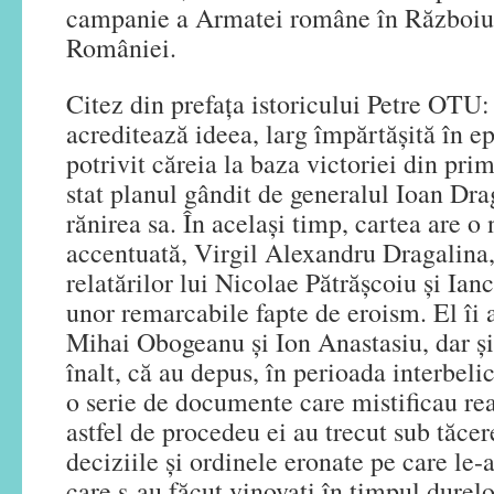
campanie a Armatei române în Războiul
României.
Citez din prefaţa istoricului Petre OTU
acreditează ideea, larg împărtăşită în epo
potrivit căreia la baza victoriei din prim
stat planul gândit de generalul Ioan Dra
rănirea sa. În acelaşi timp, cartea are o
accentuată, Virgil Alexandru Dragalina,
relatărilor lui Nicolae Pătrăşcoiu şi Ian
unor remarcabile fapte de eroism. El îi 
Mihai Obogeanu şi Ion Anastasiu, dar şi 
înalt, că au depus, în perioada interbelic
o serie de documente care mistificau rea
astfel de procedeu ei au trecut sub tăce
deciziile şi ordinele eronate pe care le-a
care s-au făcut vinovaţi în timpul dure