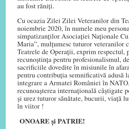
au fost răniţi.
Cu ocazia Zilei Zilei Veteranilor din Te
noiembrie 2020, în numele meu personal
simpatizanților Asociației Naționale Cu
Maria”, mulțumesc tuturor veteranilor c
Teatrele de Operații, exprim respectul, p
recunoștința pentru profesionalismul, de
sacrificiile dovedite în misiunile în afara
pentru contribuția semnificativă adusă l
integrare a Armatei României în NATO, 
recunoașterea internațională câștigate p
și urez tuturor sănătate, bucurii, viață l
în viitor !
ONOARE și PATRIE!