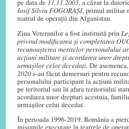
11.11.2003
pe data de
, a căzut la dator
Iosif Silviu FOGORAŞI
, primul militar
teatrul de operaţii din Afganistan.
Le
Ziua Veteranilor a fost instituită prin
privind modificarea şi completarea OU
recunoaşterea meritelor personalului ar
acţiuni militare şi acordarea unor dreptu
urmaşilor celor decedaţi.
De asemenea,
2020
s-au făcut demersuri pentru recuno
personalului participant la acţiuni milita
pe teritoriul sau în afara teritoriului sta
acordarea unor drepturi acestuia, familie
urmaşilor celui decedat.
În perioada 1996-2019, România a pierdu
misiunile executate în teatrele de operaţi