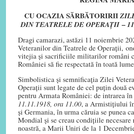
CU OCAZIA SĂRBĂTORIRII
ZIL
–
DIN TEATRELE DE OPERAȚII
1
Dragi camarazi, astăzi 11 noiembrie 202
Veteranilor din Teatrele de Operații, o
vitejia și sacrificiile militarilor români
României să fie respectată în toată lume
Simbolistica și semnificația Zilei Veter
Operații sunt legate de cel puțin două 
pentru Armata României: de intrarea în 
11.11.1918, ora 11.00
, a Armistiţiului î
şi Germania, în urma căruia se punea c
Mondial şi se creau condiţiile necesare r
noastră, a Marii Uniri de la 1 Decembrie