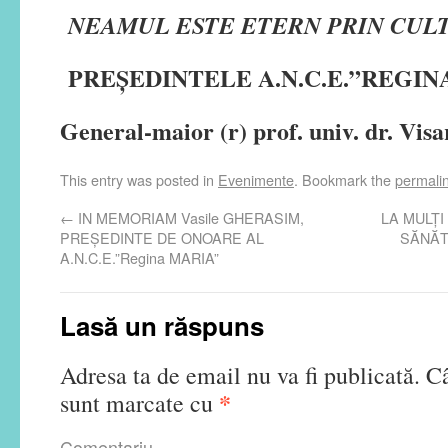
NEAMUL ESTE ETERN PRIN CUL
PREȘEDINTELE A.N.C.E.”REGIN
General-maior (r) prof. univ. dr. V
This entry was posted in
Evenimente
. Bookmark the
permali
←
IN MEMORIAM Vasile GHERASIM,
LA MULȚI
PREȘEDINTE DE ONOARE AL
SĂNĂT
A.N.C.E.”Regina MARIA”
Lasă un răspuns
Adresa ta de email nu va fi publicată.
Câ
*
sunt marcate cu
Comentariu