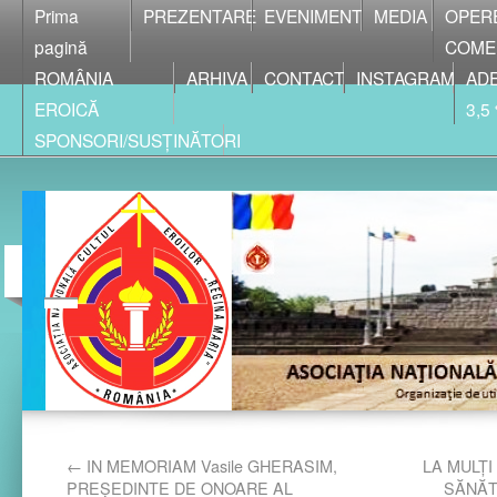
Prima
PREZENTARE
EVENIMENT
MEDIA
OPER
pagină
COME
ROMÂNIA
ARHIVA
CONTACT
INSTAGRAM
ADE
EROICĂ
3,5
SPONSORI/SUSȚINĂTORI
←
IN MEMORIAM Vasile GHERASIM,
LA MULȚI
PREȘEDINTE DE ONOARE AL
SĂNĂT